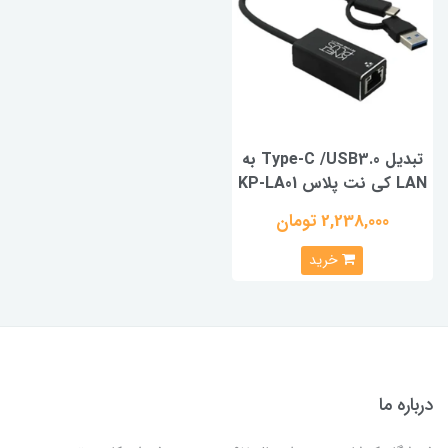
تبدیل Type-C /USB3.0 به
LAN کی نت پلاس KP-LA01
2,238,000 تومان
خرید
درباره ما