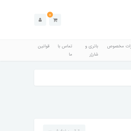
0
زات مخصوص
باتری و
تماس با
قوانین
شارژر
ما