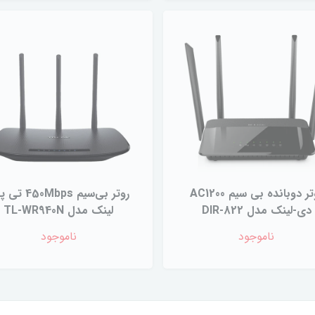
روتر دوبانده بی سیم AC1200
روتر بی‌سیم 50Mbps
دی-لینک مدل DIR-822
لینک مدل TL-WR940N
ناموجود
ناموجود