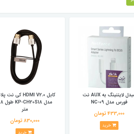
مبدل لایتنینگ به AUX نت
کابل HDMI V2.0 کی نت 
فورس مدل NC-09
مدل P-CH20S18
متر
433,000 تومان
830,000 تومان
خرید
خرید