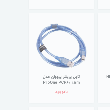
D به HDMI
کابل پرینتر پرووان مدل
ProOne PCP60 1.5m
ناموجود