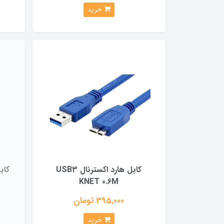
خرید
کابل هارد اکسترنال USB3
KNET 0.6M
395,000 تومان
خرید