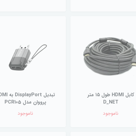
کابل HDMI طول ۱۵ متر
تبدیل isplayPort
D_NET
پرووان مدل PCR105
ناموجود
ناموجود