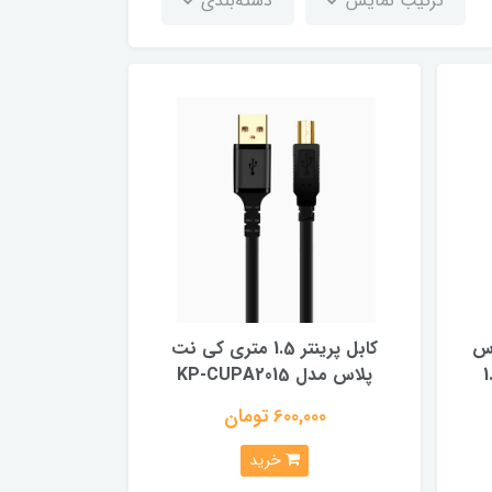
ترتیب نمایش
دسته‌بندی
پلاس
کابل پرینتر 1.5 متری کی نت
K طول 1.8
پلاس مدل KP-CUPA2015
600,000 تومان
خرید