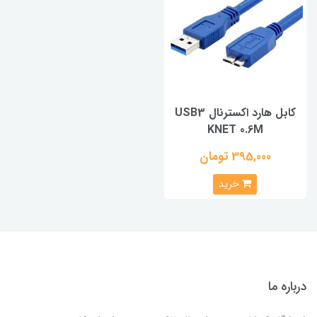
کابل هارد اکسترنال USB3
KNET 0.6M
395,000 تومان
خرید
درباره ما