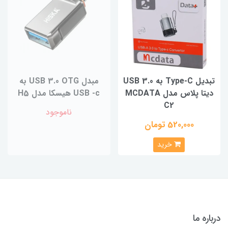
تبدیل Type-C به USB 3.0
مبدل USB 3.0 OTG به
دیتا پلاس مدل MCDATA
USB -c هیسکا مدل H5
C2
ناموجود
520,000 تومان
خرید
درباره ما