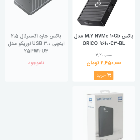
باکس M.2 NVMe 10Gb مدل
باکس هارد اکسترنال 2.5
ORICO 9610-C3-BL
اینچی USB 3.0 اوریکو مدل
25PW1-U3
3,200,000
2,450,000 تومان
ناموجود
خرید