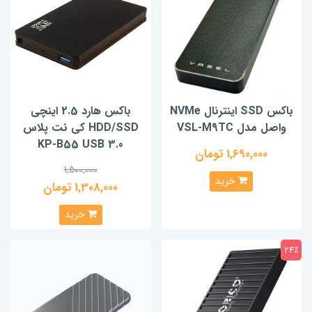
باکس SSD اینترنال NVMe
باکس هارد 2.5 اینچی
واصل مدل VSL-M9TC
HDD/SSD کی نت پلاس
KP-B55 USB 3.0
1,690,000 تومان
1,500,000
خرید
1,308,000 تومان
خرید
24٪