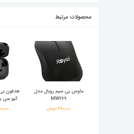
محصولات مرتبط
ر گیمینگ ام اس آی
ماوس بی سیم رویال مدل
هدفون بی 
ایز 27 اینچ
MW269
کیو سی وا
29,500,0 تومان
480,000 تومان
2,150,000