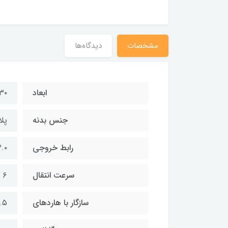
مشخصات
دیدگاه‌ها
ابعاد
۱۳۰ × ۸۰ × ۱۴.۵ 
جنس بدنه
پلا
رابط خروجی
.۰
سرعت انتقال
۶ گیگابیت بر ثانیه
سازگار با هاردهای
۲.۵ اینچ SATA HDD/SSD با ضخ