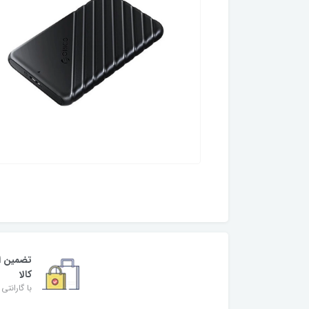
تضمین ا
کالا
با گارانتی 