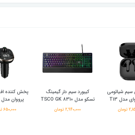
سیم شیائومی
کیبورد سیم دار گیمینگ
پخش کننده اف 
ی مدل T13
تسکو مدل TSCO GK 8310
پرووان مدل PFT93
 تومان
2,940,000 تومان
650,000 تومان