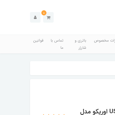
0
زات مخصوص
باتری و
تماس با
قوانین
شارژر
ما
باکس هارد اکسترنال 2.5 اینچی USB 3.0 اوریکو مدل