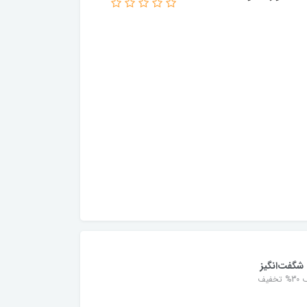
شگفت‌انگیز
خفیف