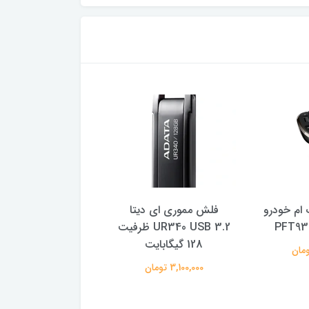
ام خودرو
فلش مموری ای دیتا
هارد اکسترنال سیلیکو
UR340 USB 3.2 ظرفیت
مدل 5
128 گیگابایت
یک ترابایت
3,100,000 تومان
16,800,000 تومان