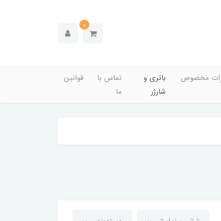
0
زات مخصوص
باتری و
تماس با
قوانین
شارژر
ما