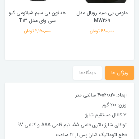
ماوس بی سیم رویال مدل
هدفون بی سیم شیائومی کیو
ک
MW269
سی وای مدل T13
480,000 تومان
2,150,000 تومان
ویژگی ها
دیدگاه‌ها
ابعاد: 40x20x20 سانتی متر
وزن: 200 گرم
3 کانال مستقیم شارژ
توانای شارژ باتری قلمی AA، نیم قلمی AAA و کتابی 9V
قطع اتوماتیک شارژ پس از 12 ساعت