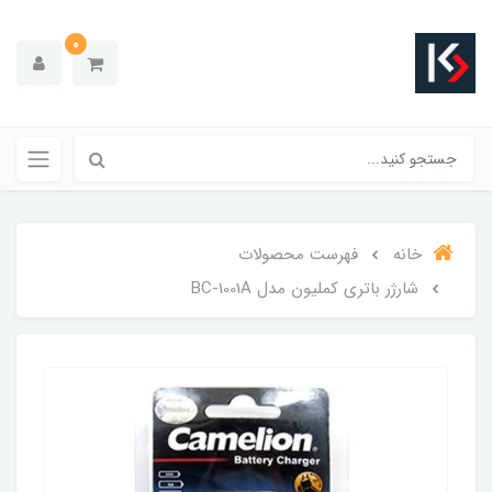
0
خانه
فهرست محصولات
شارژر باتری کملیون مدل BC-1001A