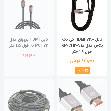
کابل HDMI V2.0 کی نت
کابل HDMI پرووان مدل
پلاس مدل KP-CH20S18
PCH72 به طول 1.5 متر
طول 1.8 متر
ناموجود
830,000 تومان
خرید