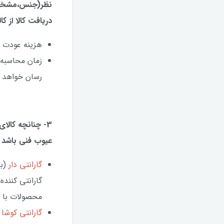
دریافت کالا از کا
هزینه عودت کا
زمان محاسبه 
رسان خواهد ب
3- چنانچه کالا
عیوب فنی باشد ب
گارانتی دار
(به
گارانتی کننده
محصولات با گا
گارانتی کوش