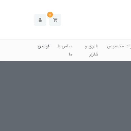
0
زات مخصوص
باتری و
تماس با
قوانین
شارژر
ما