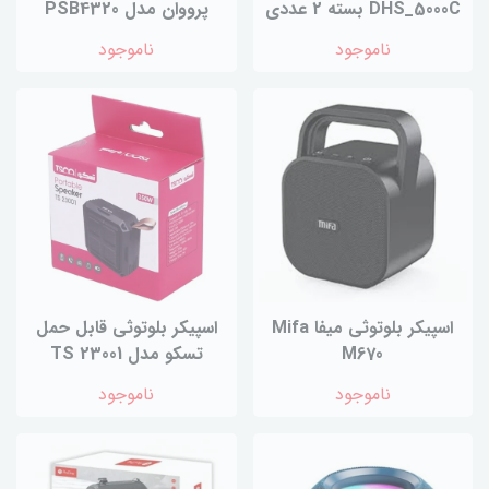
DHS_5000C بسته 2 عددی
پرووان مدل PSB4320
ناموجود
ناموجود
اسپیکر بلوتوثی میفا Mifa
اسپیکر بلوتوثی قابل حمل
M670
تسکو مدل TS 23001
ناموجود
ناموجود