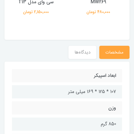
MW269
سی وای مدل T13
480,000 تومان
2,150,000 تومان
مشخصات
دیدگاه‌ها
ابعاد اسپیکر
107 * 125 * 169 میلی متر
وزن
850 گرم