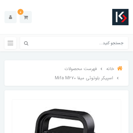
0
خانه
فهرست محصولات
اسپیکر بلوتوثی میفا Mifa M670