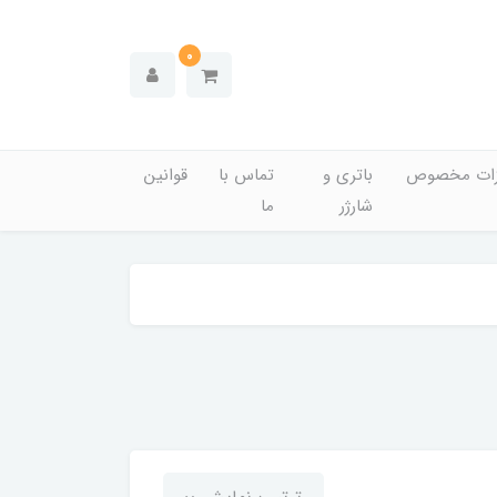
0
زات مخصوص
باتری و
تماس با
قوانین
شارژر
ما