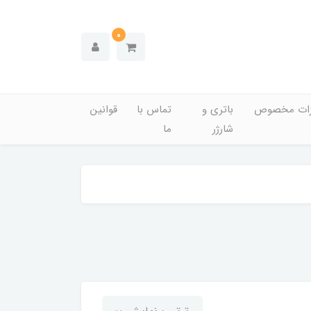
0
زات مخصوص
باتری و
تماس با
قوانین
شارژر
ما