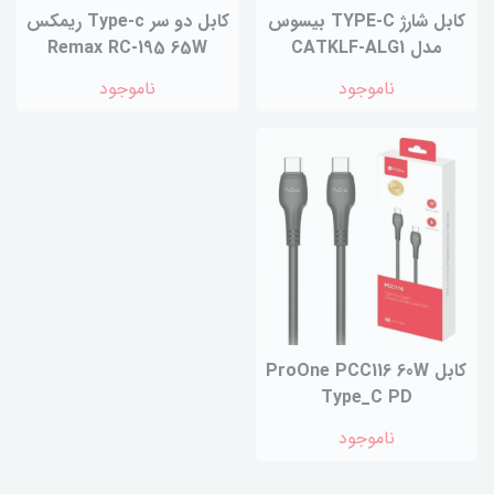
کابل شارژ TYPE-C بیسوس
کابل دو سر Type-c ریمکس
مدل CATKLF-ALG1
Remax RC-195 65W
ناموجود
ناموجود
کابل ProOne PCC116 60W
Type_C PD
ناموجود