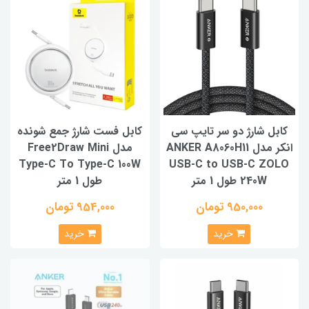
کابل شارژ دو سر تایپ سی
کابل فست شارژ جمع شونده
انکر مدل ANKER A8060H11
مدل Free2Draw Mini
Type-C To Type-C 100W
USB-C to USB-C ZOLO
240W طول 1 متر
طول 1 متر
950,000 تومان
954,000 تومان
خرید
خرید