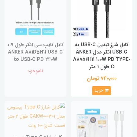
کابل شارژ تبدیل USB-C به
کابل تایپ سی انکر طول ۰.۹
USB-C انکر مدل ANKER
ANKER A81D5H11 USB-C
to USB-C PD 240W
A8756H11 100W PD TYPE-
C طول 1 متر
ناموجود
740,000 تومان
خرید