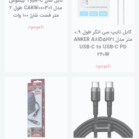
کابل شارژ Type-C بیسوس
مدل CAKW000301 طول ۲
متر فست شارژ ۱۰۰ وات
ناموجود
کابل تایپ سی انکر طول ۰.۹
متر مدل ANKER A81D5H21
USB-C to USB-C PD
240W
ناموجود