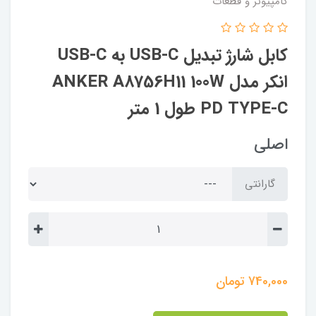
کامپیوتر و قطعات
کابل شارژ تبدیل USB-C به USB-C
انکر مدل ANKER A8756H11 100W
PD TYPE-C طول 1 متر
اصلی
گارانتی
740,000
تومان