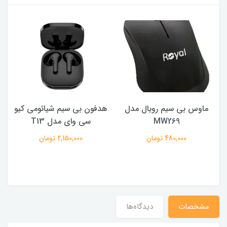
ماوس بی سیم رویال مدل
هدفون بی سیم شیائومی کیو
ک
MW269
سی وای مدل T13
480,000 تومان
2,150,000 تومان
مشخصات
دیدگاه‌ها