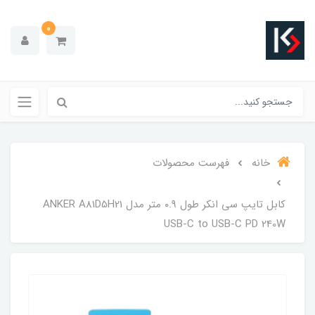
0
خانه
فهرست محصولات
کابل تایپ سی انکر طول ۰.۹ متر مدل ANKER A81D5H21
USB-C to USB-C PD 240W