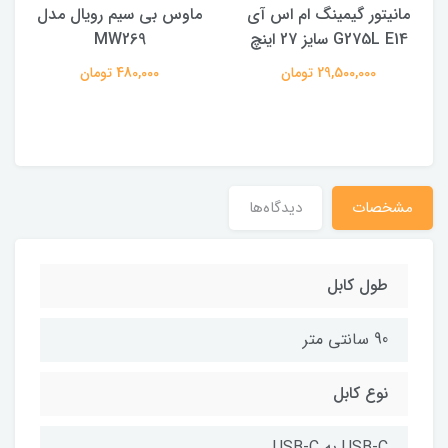
مانیتور گیمینگ ام اس آی
ماوس بی سیم رویال مدل
ه
G275L E14 سایز 27 اینچ
MW269
29,500,000 تومان
480,000 تومان
مشخصات
دیدگاه‌ها
طول کابل
90 سانتی متر
نوع کابل
USB-C به USB-C