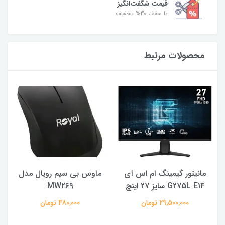
قیمت شگفت‌انگیز
تا سقف 30% تخفیف
محصولات مرتبط
مانیتور گیمینگ ام اس آی
ماوس بی سیم رویال مدل
ه
G275L E14 سایز 27 اینچ
MW269
29,500,000 تومان
480,000 تومان