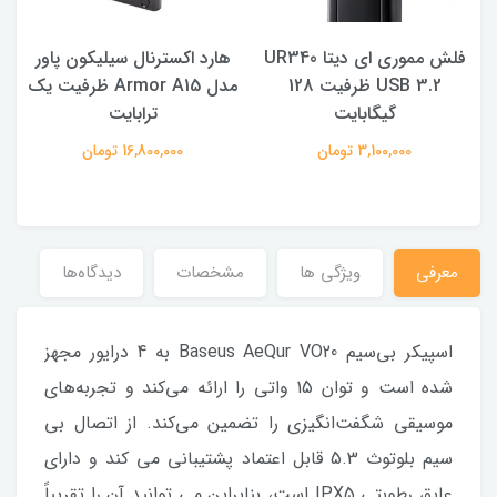
فلش مموری ای دیتا UR340
هارد اکسترنال سیلیکون پاور
USB 3.2 ظرفیت 128
مدل Armor A15 ظرفیت یک
گیگابایت
ترابایت
3,100,000 تومان
16,800,000 تومان
معرفی
ویژگی ها
مشخصات
دیدگاه‌ها
اسپیکر بی‌سیم Baseus AeQur VO20 به 4 درایور مجهز
شده است و توان 15 واتی را ارائه می‌کند و تجربه‌های
موسیقی شگفت‌انگیزی را تضمین می‌کند. از اتصال بی
سیم بلوتوث 5.3 قابل اعتماد پشتیبانی می کند و دارای
عایق رطوبتی IPX5 است، بنابراین می توانید آن را تقریباً