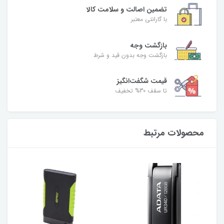
تضمین اصالت و سلامت کالا
با گارانتی معتبر
بازگشت وجه
بازگشت وجه بدون قید و شرط
قیمت شگفت‌انگیز
تا سقف 30% تخفیف
محصولات مرتبط