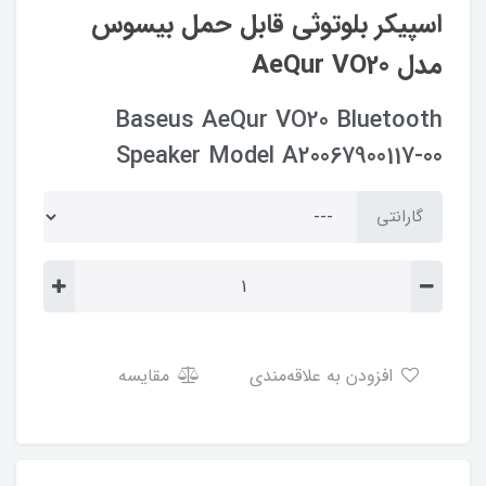
اسپیکر بلوتوثی قابل حمل بیسوس
مدل AeQur VO20
Baseus AeQur VO20 Bluetooth
Speaker Model A20067900117-00
گارانتی
افزودن به علاقه‌مندی
مقایسه