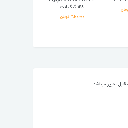
128 گیگابایت
یک ترابایت
3,100,000 تومان
16,800,000 تومان