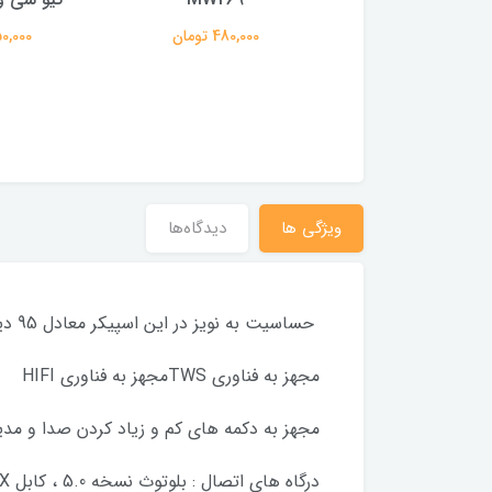
29,500,0 تومان
480,000 تومان
2,150,000
ویژگی ها
دیدگاه‌ها
حساسیت به نویز در این اسپیکر معادل 95 دیسیبل میباشد همچنین این استیکر مجهز به 3 مود رنگی لایت است که قابل تغییر میباشد.
مجهز به فناوری TWSمجهز به فناوری HIFI
مجهز به دکمه های کم و زیاد کردن صدا و م
درگاه های اتصال : بلوتوث نسخه 5.0 ، کابل AUX ، فلش USB ، کارت حافظه TF