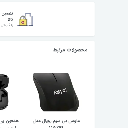
تضمین ا
کالا
با گارانتی 
محصولات مرتبط
ر گیمینگ ام اس آی
ماوس بی سیم رویال مدل
هدفون بی 
ایز 27 اینچ
MW269
کیو سی وا