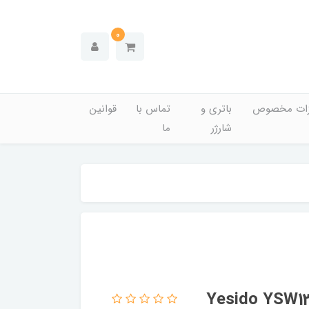
0
زات مخصوص
باتری و
تماس با
قوانین
شارژر
ما