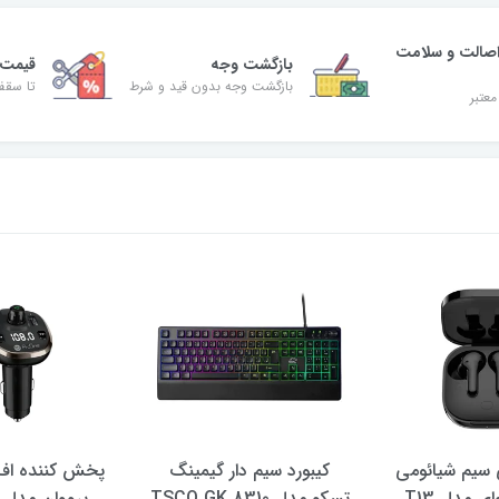
صالت و سلامت
بازگشت وجه
قیمت 
بازگشت وجه بدون قید و شرط
تا سقف 30% ت
معتبر
سیم شیائومی
کیبورد سیم دار گیمینگ
پخش کننده اف 
ی مدل T13
تسکو مدل TSCO GK 8310
پرووان مدل PFT93