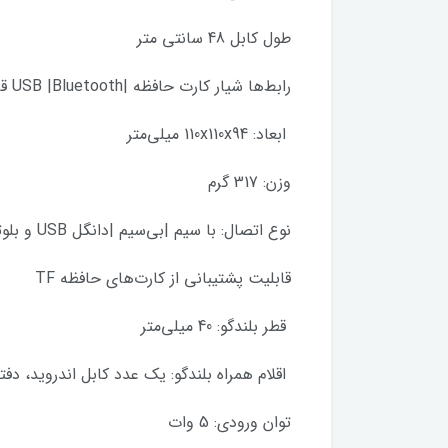
طول کابل 48 سانتی متر
رابط‌ها شیار کارت حافظه |USB |Bluetooth قابلیت پشتیبانی از کارت حافظه تا ظرفیت 32 گیگابایت
ابعاد: 110x110x94 میلی‌متر
وزن: 317 گرم
نوع اتصال: با سیم |بی‌سیم |دانگل USB و بلوتوث
قابلیت پشتیبانی از کارت‌های حافظه TF
قطر بلندگو: 40 میلی‌متر
اقلام همراه بلندگو: یک عدد کابل اندروید، دفت
توان ورودی: 5 وات