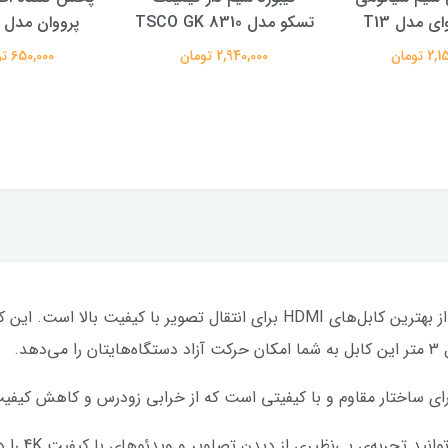
ی مدل T13
تسکو مدل TSCO GK 8310
پرووان مدل PFT93
 تومان
2,940,000 تومان
650,000 تومان
هد.
با استفاده از