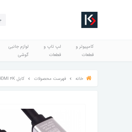
کامپیوتر و
لپ تاپ و
لوازم جانبی
قطعات
قطعات
گوشی
خانه
فهرست محصولات
کابل HDMI 4K ام دبلیو نت طول 3 متر