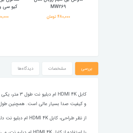
ایز 27 اینچ
MW269
کیو سی وا
29,500,0 تومان
480,000 تومان
2,150,000
بررسی
مشخصات
دیدگاه‌ها
و کیفیت صدا بسیار عالی است. همچنین طول 3 متر این کابل به شما امکان حرکت آزاد دستگاه‌هایتان را می‌د
از نظر طراحی، کابل HDMI 4K ام دبلیو نت دارای ساختار مقاوم و با کیفیتی است که از خرابی زودرس و کاهش کیفیت سیگنال جلوگیری می‌کند.