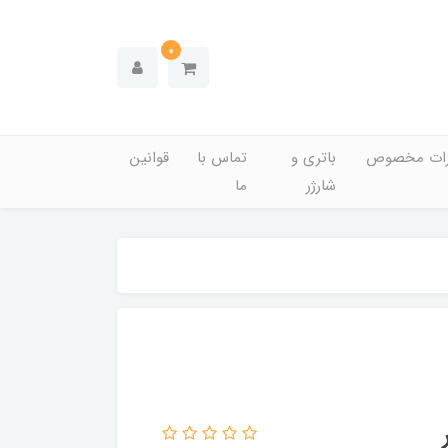
0
زات مخصوص
باتری و
تماس با
قوانین
شارژر
ما