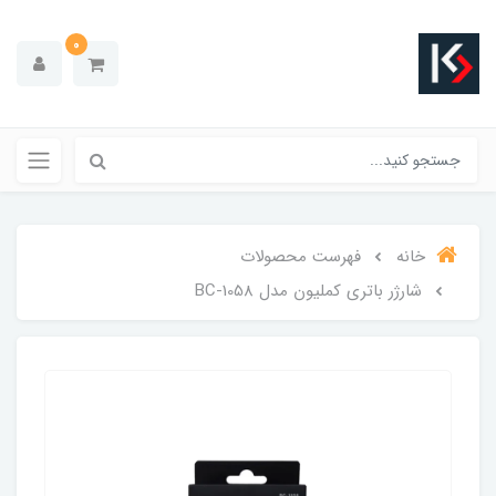
0
خانه
فهرست محصولات
شارژر باتری کملیون مدل BC-1058