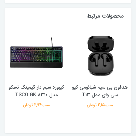
محصولات مرتبط
هدفون بی سیم شیائومی کیو
کیبورد سیم دار گیمینگ تسکو
سی وای مدل T13
مدل TSCO GK 8310
2,150,000 تومان
2,940,000 تومان