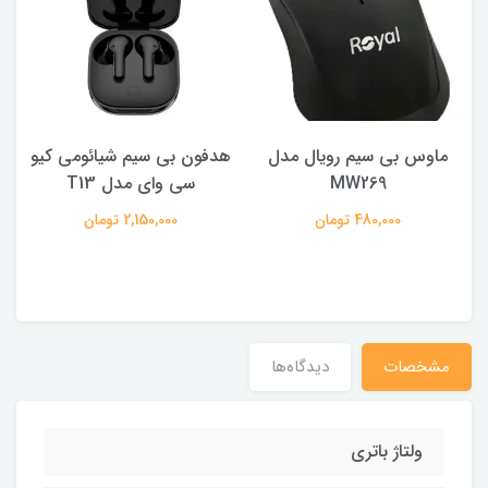
ماوس بی سیم رویال مدل
هدفون بی سیم شیائومی کیو
ک
MW269
سی وای مدل T13
480,000 تومان
2,150,000 تومان
مشخصات
دیدگاه‌ها
ولتاژ باتری