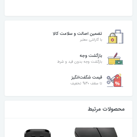
تضمین اصالت و سلامت کالا
با گارانتی معتبر
بازگشت وجه
بازگشت وجه بدون قید و شرط
قیمت شگفت‌انگیز
تا سقف 30% تخفیف
محصولات مرتبط