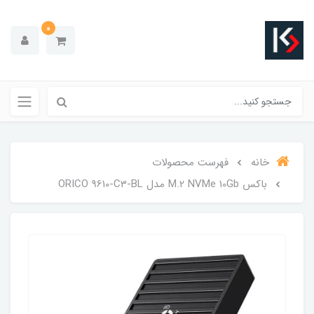
0
خانه
فهرست محصولات
باکس M.2 NVMe 10Gb مدل ORICO 9610-C3-BL