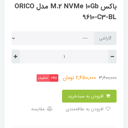
باکس M.2 NVMe 10Gb مدل ORICO
9610-C3-BL
گارانتی
2,450,000
تومان
3,200,000
تخفیف
24٪
افزودن به سبدخرید
افزودن به علاقه‌مندی
مقایسه