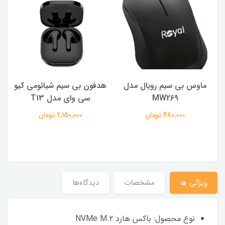
ماوس بی سیم رویال مدل
هدفون بی سیم شیائومی کیو
ک
MW269
سی وای مدل T13
480,000 تومان
2,150,000 تومان
ویژگی ها
مشخصات
دیدگاه‌ها
نوع محصول: باکس هارد NVMe M.2