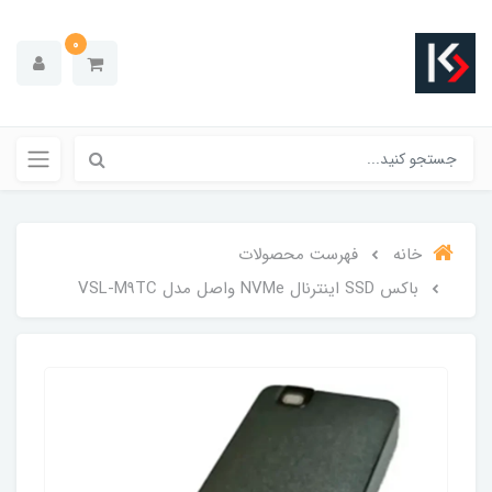
0
خانه
فهرست محصولات
باکس SSD اینترنال NVMe واصل مدل VSL-M9TC