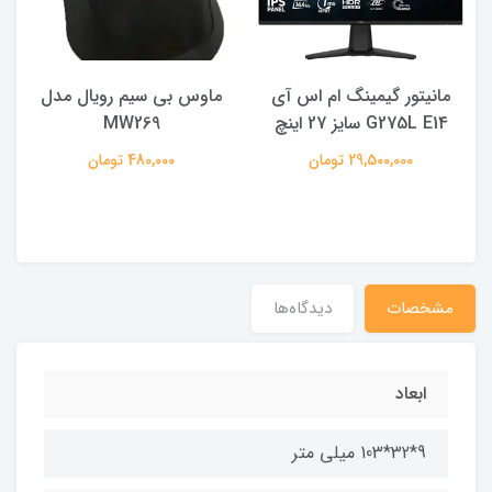
مانیتور گیمینگ ام اس آی
ماوس بی سیم رویال مدل
ه
G275L E14 سایز 27 اینچ
MW269
29,500,000 تومان
480,000 تومان
مشخصات
دیدگاه‌ها
ابعاد
9*32*103 میلی متر