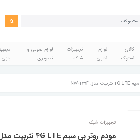
کالای
لوازم
تجهیزات
لوازم صوتی و
تجهی
استوک
اداری
شبکه
تصویری
بازی
مدل NW-431F
تجهیزات شبکه
مودم روتر بی سیم 4G LTE نتربیت مدل NW-431F