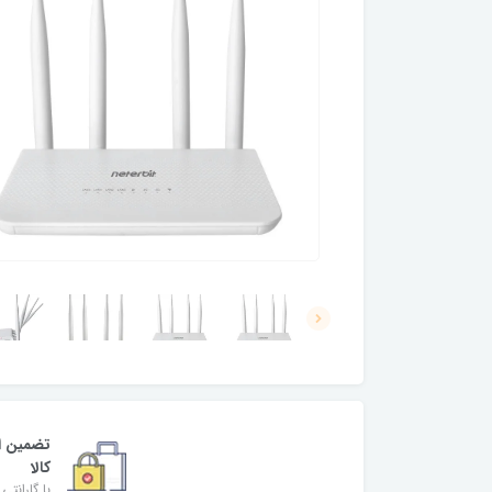
تضمین ا
کالا
با گارانتی 