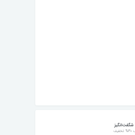
شگفت‌انگیز
خفیف