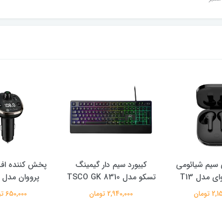
سیم شیائومی
کیبورد سیم دار گیمینگ
پخش کننده اف 
ی مدل T13
تسکو مدل TSCO GK 8310
پرووان مدل PFT93
 تومان
2,940,000 تومان
650,000 تومان