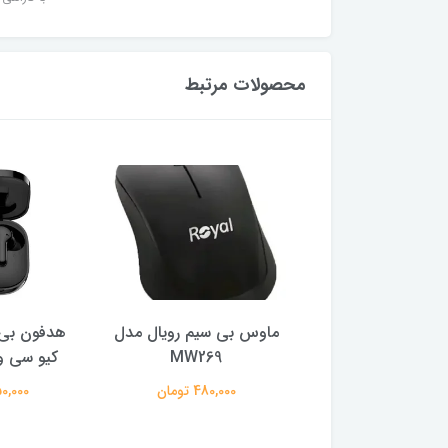
محصولات مرتبط
ر گیمینگ ام اس آی
ماوس بی سیم رویال مدل
هدفون بی 
ایز 27 اینچ
MW269
کیو سی وا
29,500,0 تومان
480,000 تومان
2,150,000