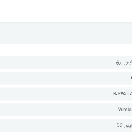
پتور برق
RJ-۴۵ L
Wirele
پتور DC