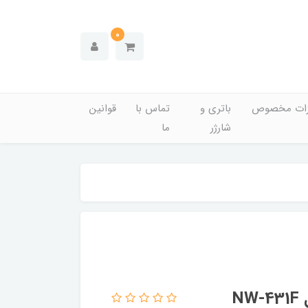
0
زات مخصوص
باتری و
تماس با
قوانین
شارژر
ما