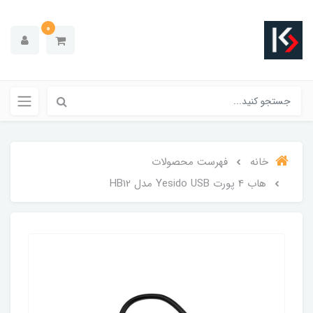
0
خانه
فهرست محصولات
هاب 4 پورت Yesido USB مدل HB12