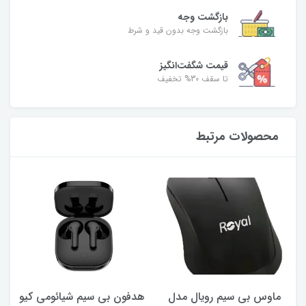
بازگشت وجه
بازگشت وجه بدون قید و شرط
قیمت شگفت‌انگیز
تا سقف 30% تخفیف
محصولات مرتبط
ماوس بی سیم رویال مدل
هدفون بی سیم شیائومی کیو
ک