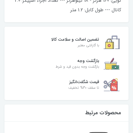
گویی: 160 هرتز - 18 کیلوهرتز --- تعداد اجزاء اسپیکر: 2.0
کانال --- طول کابل: 1.2 متر
تضمین اصالت و سلامت کالا
با گارانتی معتبر
بازگشت وجه
بازگشت وجه بدون قید و شرط
قیمت شگفت‌انگیز
تا سقف 30% تخفیف
محصولات مرتبط