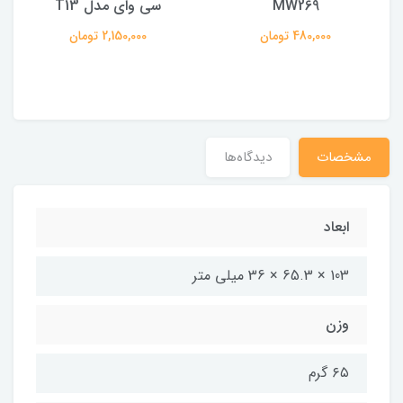
MW269
سی وای مدل T13
480,000 تومان
2,150,000 تومان
مشخصات
دیدگاه‌ها
ابعاد
103 × 65.3 × 36 میلی متر
وزن
۶۵ گرم