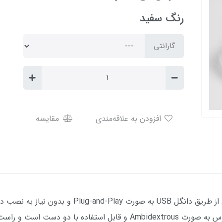
رنگ سفید
گارانتی
افزودن به علاقه‌مندی
مقایسه
ماوس هیسکا HX-MO115 را می‌توان با اتصال از طریق دان
USB به کامپیوتر استفاده کرد. طراحی این ماوس به صورت Ambidextrous و