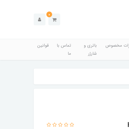
0
زات مخصوص
باتری و
تماس با
قوانین
شارژر
ما