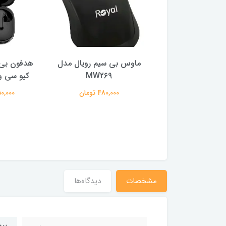
ر گیمینگ ام اس آی
ماوس بی سیم رویال مدل
هدفون بی 
ایز 27 اینچ
MW269
کیو سی وا
29,500,0 تومان
480,000 تومان
2,150,000
مشخصات
دیدگاه‌ها