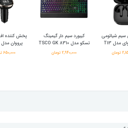
سیم شیائومی
کیبورد سیم دار گیمینگ
پخش کننده اف 
ی مدل T13
تسکو مدل TSCO GK 8310
پرووان مدل PFT93
 تومان
2,940,000 تومان
650,000 تومان