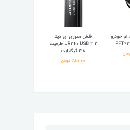
ام خودرو
فلش مموری ای دیتا
هارد اکسترنال سیلیکو
UR340 USB 3.2 ظرفیت
مدل 5
128 گیگابایت
یک ترابایت
3,100,000 تومان
16,800,000 تومان