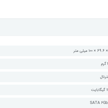
م
ترنال
بایت
SATA 6Gb