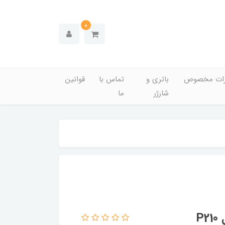
0
زات مخصوص
باتری و
تماس با
قوانین
شارژر
ما