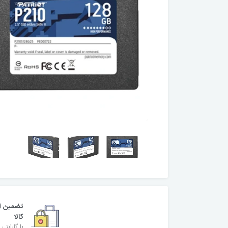
تضمین ا
کالا
با گارانتی 