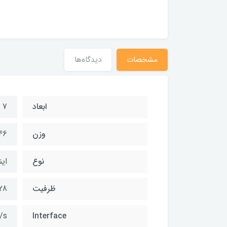
مشخصات
دیدگاه‌ها
ابعاد
7 × 69.6 × 100 میلی‌ متر
وزن
46 گر
نوع
این
ظرفیت
128 گیگا
/s
Interface