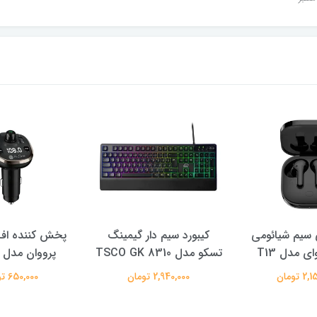
سیم شیائومی
کیبورد سیم دار گیمینگ
پخش کننده اف 
ی مدل T13
تسکو مدل TSCO GK 8310
پرووان مدل PFT93
 تومان
2,940,000 تومان
650,000 تومان