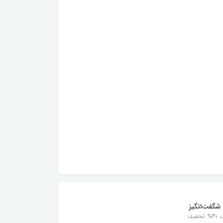
شگفت‌انگیز
خفیف