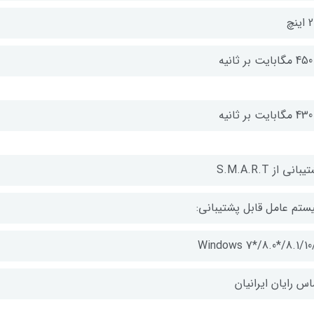
ینچ
نیه
نیه
بانی از S.M.A.R.T
ستم عامل قابل پشتیبانی:
Windows 7*/8.0*/8.1/10/
اس رایان ایرانیان