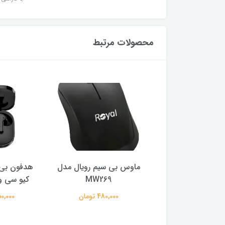
محصولات مرتبط
ر گیمینگ ام اس آی
ماوس بی سیم رویال مدل
هدفون بی 
ایز 27 اینچ
MW269
کیو سی وا
29,500,0 تومان
480,000 تومان
2,150,000