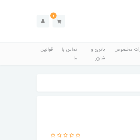
0
زات مخصوص
باتری و
تماس با
قوانین
شارژر
ما