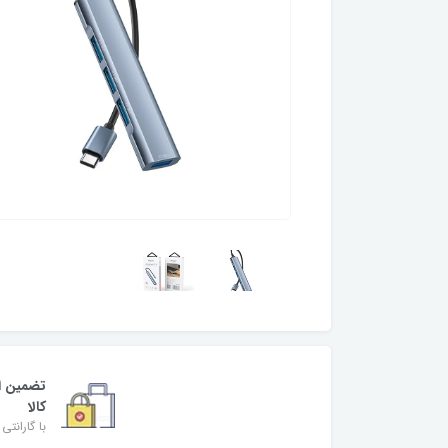
تضمین ا
کالا
با گارانتی 