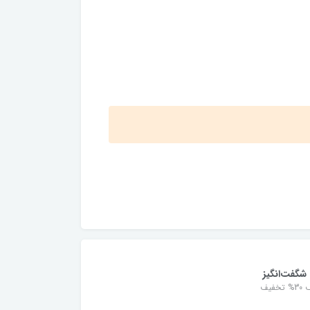
شگفت‌انگیز
خفیف