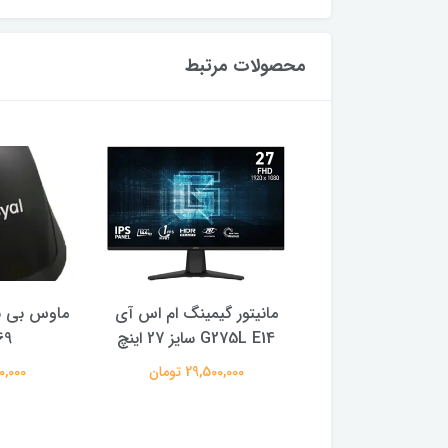
محصولات مرتبط
مانیتور گیمینگ 21.45 اینچ
مانیتور گیمینگ ام اس آی
ماوس بی س
ر مدل GA22FC
G275L E14 سایز 27 اینچ
69
19,000,00 تومان
29,500,000 تومان
480,000 