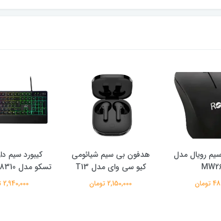
یم رویال مدل
هدفون بی سیم شیائومی
کیبورد سیم دا
MW2
کیو سی وای مدل T13
تسکو مدل TSCO GK 8310
تومان
2,150,000 تومان
2,940,000 تومان