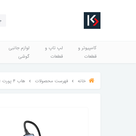
کامپیوتر و
لپ تاپ و
لوازم جانبی
قطعات
قطعات
گوشی
خانه
فهرست محصولات
هاب 4 پورت Type-c یسیدو HB17