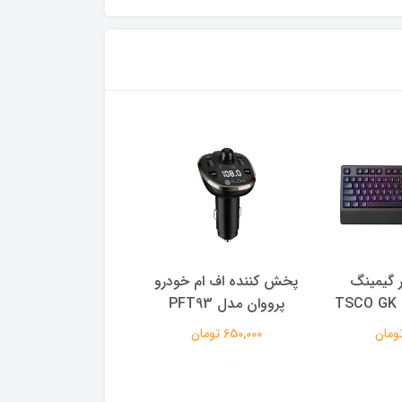
ر گیمینگ
پخش کننده اف ام خودرو
فلش مموری ای دی
پرووان مدل PFT93
B 3.2
128 گیگابایت
650,000 تومان
3,100,000 تومان