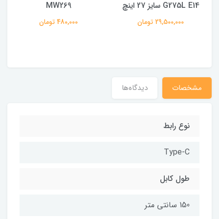
G275L E14 سایز 27 اینچ
MW269
29,500,000 تومان
480,000 تومان
مشخصات
دیدگاه‌ها
نوع رابط
Type-C
طول کابل
150 سانتی متر