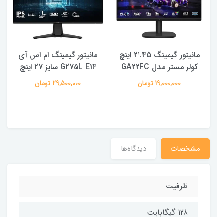
-
مانیتور گیمینگ 21.45 اینچ
مانیتور گیمینگ ام اس آی
کولر مستر مدل GA22FC
G275L E14 سایز 27 اینچ
19,000,000 تومان
29,500,000 تومان
مشخصات
دیدگاه‌ها
ظرفیت
128 گیگابایت