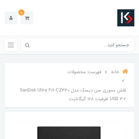
0
خانه
فهرست محصولات
فلش مموری سن دیسک مدل SanDisk Ultra Fit-CZ430
USB 3.2 ظرفیت 128 گیگابایت