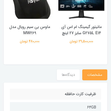
مانیتور گیمینگ ام اس آی
ماوس بی سیم رویال مدل
ه
G275L E14 سایز 27 اینچ
MW269
29,500,000 تومان
480,000 تومان
مشخصات
دیدگاه‌ها
ظرفیت کارت حافظه
64GB