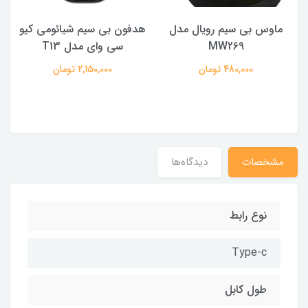
ماوس بی سیم رویال مدل
هدفون بی سیم شیائومی کیو
ک
MW269
سی وای مدل T13
480,000 تومان
2,150,000 تومان
مشخصات
دیدگاه‌ها
نوع رابط
Type-c
طول کابل