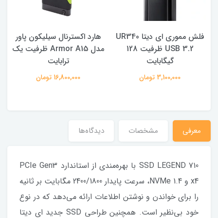
فلش مموری ای دیتا UR340
هارد اکسترنال سیلیکون پاور
USB 3.2 ظرفیت 128
مدل Armor A15 ظرفیت یک
گیگابایت
ترابایت
3,100,000 تومان
16,800,000 تومان
معرفی
مشخصات
دیدگاه‌ها
SSD LEGEND 710 با بهره‌مندی از استاندارد PCIe Gen3
x4 و NVMe 1.4، سرعت پایدار 2400/1800 مگابایت بر ثانیه
را برای خواندن و نوشتن اطلاعات ارائه می‌دهد که در نوع
خود بی‌نظیر است. همچنین طراحی SSD جدید ای دیتا