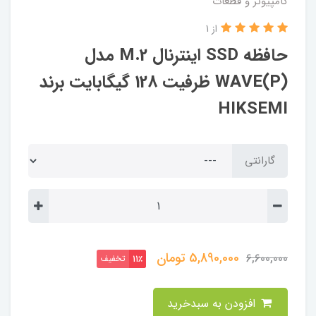
کامپیوتر و قطعات
از 1
حافظه SSD اینترنال M.2 مدل
WAVE(P) ظرفیت 128 گیگابایت برند
HIKSEMI
گارانتی
5,890,000
تومان
6,600,000
تخفیف
11٪
افزودن به سبدخرید