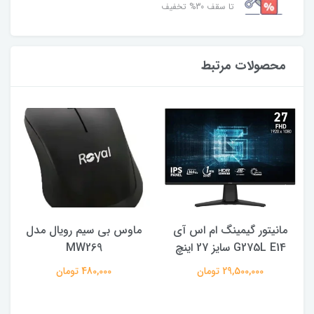
تا سقف 30% تخفیف
محصولات مرتبط
مانیتور گیمینگ ام اس آی
ماوس بی سیم رویال مدل
ه
G275L E14 سایز 27 اینچ
MW269
29,500,000 تومان
480,000 تومان