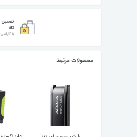
تضمین ا
کالا
با گارانتی 
محصولات مرتبط
ننده اف ام خودرو
فلش مموری ای دیتا
هارد اکسترن