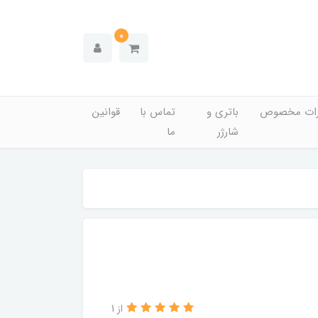
0
زات مخصوص
باتری و
تماس با
قوانین
شارژر
ما
از 1