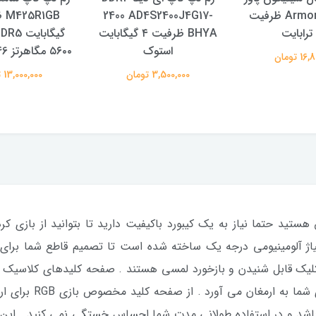
مدل Armor A15 ظرفیت
2400 AD4S2400J4G17-
رابایت
BHYA ظرفیت ۴ گیگابایت
استوک
۵۶۰۰ مگاهرتز CL46 استوک
 تومان
3,500,000 تومان
13,000,000 تومان
 آلومینیومی درجه یک ساخته شده است تا تصمیم قاطع شما برای برخ
یک قابل شنیدن و بازخورد لمسی هستند . صفحه کلیدهای کلاسیک م
که احساس تایپ و لمس 