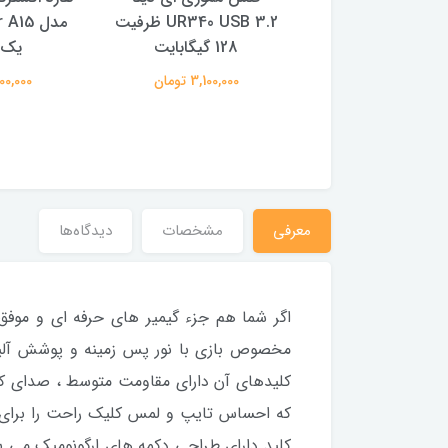
ن مدل PFT93
UR340 USB 3.2 ظرفیت
128 گیگابایت
یک ت
650,000 تومان
3,100,000 تومان
16,800,000
معرفی
مشخصات
دیدگاه‌ها
مخصوص بازی با نور پس زمینه و پوشش آلیاژ
کلیدهای آن دارای مقاومت متوسط ، صدای کل