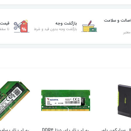
صالت و سلامت
بازگشت وجه
قیمت 
بازگشت وجه بدون قید و شرط
تا سقف 30% ت
معتبر
ال سیلیکون پاور
رم لپ تاپ ای دیتا DDR4
رم لپ تاپ سام