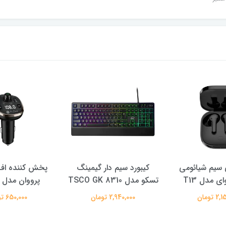
سیم شیائومی
کیبورد سیم دار گیمینگ
پخش کننده اف 
ی مدل T13
تسکو مدل TSCO GK 8310
پرووان مدل PFT93
 تومان
2,940,000 تومان
650,000 تومان