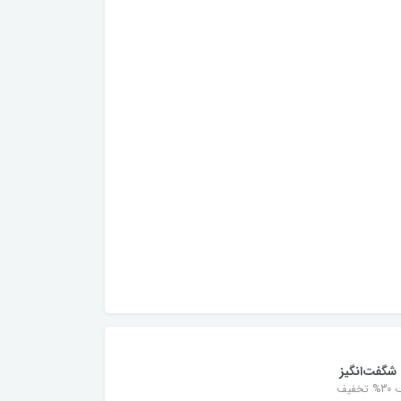
شگفت‌انگیز
خفیف