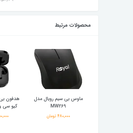
محصولات مرتبط
ر گیمینگ ام اس آی
ماوس بی سیم رویال مدل
هدفون بی 
ایز 27 اینچ
MW269
کیو سی وا
29,500,0 تومان
480,000 تومان
2,150,000