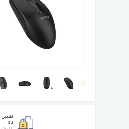
تضمین ا
کالا
با گارانتی 