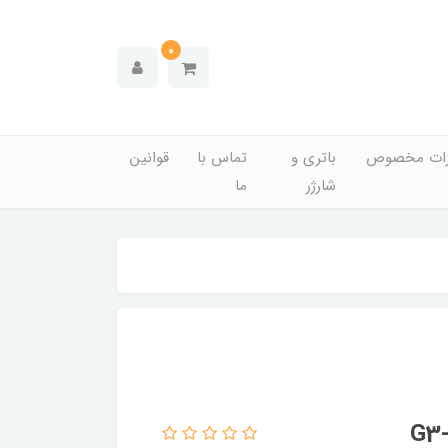
0
زات مخصوص
باتری و
تماس با
قوانین
شارژر
ما