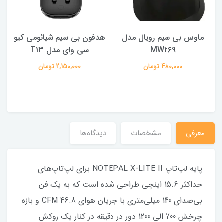
ماوس بی سیم رویال مدل
هدفون بی سیم شیائومی کیو
ک
MW269
سی وای مدل T13
480,000 تومان
2,150,000 تومان
معرفی
مشخصات
دیدگاه‌ها
پایه لپ‌تاپ NOTEPAL X-LITE II برای لپ‌تاپ‌های
حداکثر 15.6 اینچی طراحی شده است که به یک فن
بی‌صدای 140 میلی‌متری با جریان هوای 46.8 CFM و بازه
چرخش 700 الی 1200 دور در دقیقه در کنار یک روکش