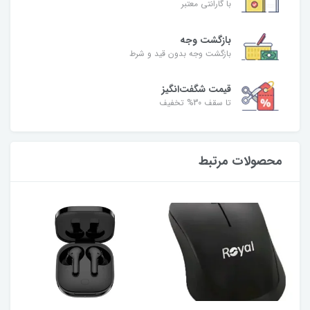
با گارانتی معتبر
بازگشت وجه
بازگشت وجه بدون قید و شرط
قیمت شگفت‌انگیز
تا سقف 30% تخفیف
محصولات مرتبط