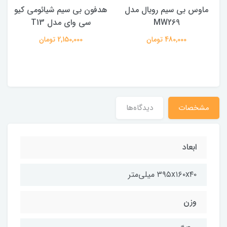
ماوس بی سیم رویال مدل
هدفون بی سیم شیائومی کیو
ک
MW269
سی وای مدل T13
480,000 تومان
2,150,000 تومان
مشخصات
دیدگاه‌ها
ابعاد
۳۹۵x۱۶۰x۴۰ میلی‌متر
وزن