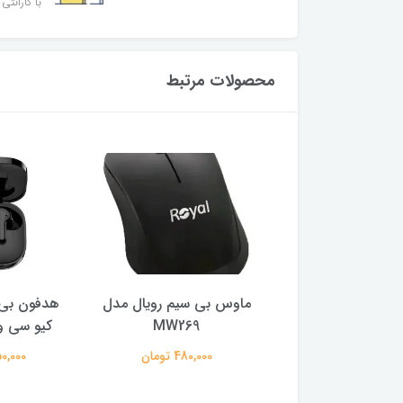
با گارانتی 
محصولات مرتبط
ر گیمینگ ام اس آی
ماوس بی سیم رویال مدل
هدفون بی 
ایز 27 اینچ
MW269
کیو سی وا
29,500,0 تومان
480,000 تومان
2,150,000