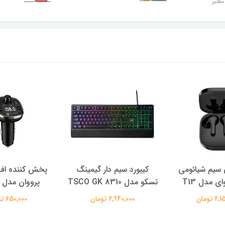
معتبر
سیم شیائومی
کیبورد سیم دار گیمینگ
پخش کننده اف 
ی مدل T13
تسکو مدل TSCO GK 8310
پرووان مدل PFT93
 تومان
2,940,000 تومان
650,000 تومان