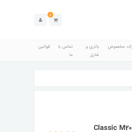
0
زات مخصوص
باتری و
تماس با
قوانین
شارژر
ما
سمی مدل Classic M200 USB3