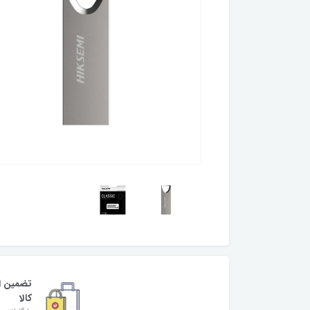
تضمین ا
کالا