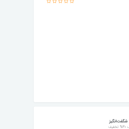
شگفت‌انگیز
خفیف