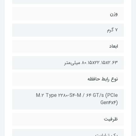
وزن
۷ گرم
ابعاد
۸۰.۱۵x۲۲.۱۵x۲.۶۳ میلی‌متر
نوع رابط حافظه
M.۲ Type ۲۲۸۰-S۴-M / ۶۴ GT/s (PCIe
Gen۴x۴)
ظرفیت
یک ترابایت