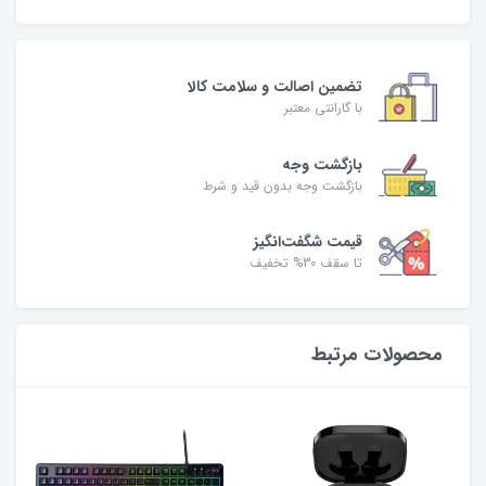
تضمین اصالت و سلامت کالا
با گارانتی معتبر
بازگشت وجه
بازگشت وجه بدون قید و شرط
قیمت شگفت‌انگیز
تا سقف 30% تخفیف
محصولات مرتبط