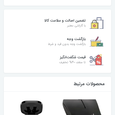
تضمین اصالت و سلامت کالا
با گارانتی معتبر
بازگشت وجه
بازگشت وجه بدون قید و شرط
قیمت شگفت‌انگیز
تا سقف 30% تخفیف
محصولات مرتبط