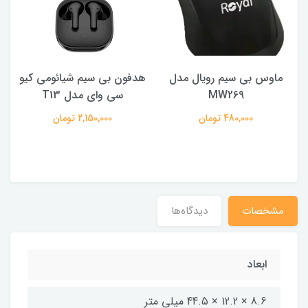
ماوس بی سیم رویال مدل
هدفون بی سیم شیائومی کیو
ک
MW269
سی وای مدل T13
480,000 تومان
2,150,000 تومان
مشخصات
دیدگاه‌ها
ابعاد
8.6 × 12.2 × 44.5 میلی متر