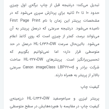
تبدیل می‌کند؛ درنتیجه قبل از چاپ برگه‌ی اول چیزی
حدود 10 تا 20 ثانیه برای پردازش سپری می‌شود که در
مشخصات پرینتر این زمان با نام First Page Print
نامیده می‌شود. درنتیجه سرعتی که درعمل پرینتر به آن
می‌تواند برسد، کمتر از چیزی است که روی کاغذ اعلام
می‌شود. بااین‌حال سرعت HL-L2360DW درعمل در حد
متوسطی قرار دارد؛ اما نمی‌توانیم بگوییم که
تحسین‌برانگیز است. پرینترهای HL-2270DW ساخت
شرکت برادر و Canon imageClass LBP6200d سرعتی
بالاتر از پرینتر به همراه دارند.
کیفیت چاپ
پرینتر لیزری و سیاه‌و‌سفید HL-L2360DW درزمینه‌ی
کیفیت چاپ در مقایسه با هم‌رده‌هایش در سطح متوسطی