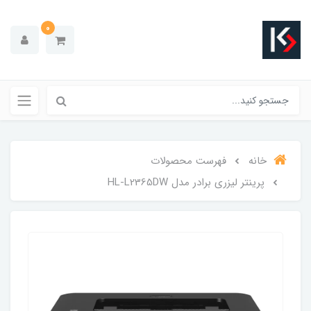
0
خانه
فهرست محصولات
پرینتر لیزری برادر مدل HL-L2365DW