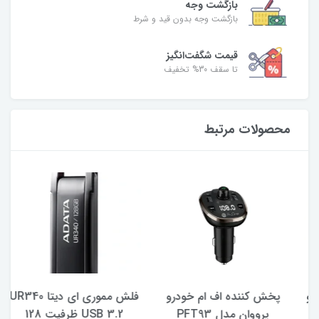
بازگشت وجه
بازگشت وجه بدون قید و شرط
قیمت شگفت‌انگیز
تا سقف 30% تخفیف
محصولات مرتبط
پخش کننده اف ام خودرو
فلش مموری ای دیتا UR340
پرووان مدل PFT93
USB 3.2 ظرفیت 128