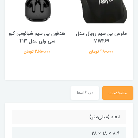
ماوس بی سیم رویال مدل
هدفون بی سیم شیائومی کیو
ک
MW269
سی وای مدل T13
480,000 تومان
2,150,000 تومان
مشخصات
دیدگاه‌ها
ابعاد (میلی‌متر)
8.9 × 18 × 28