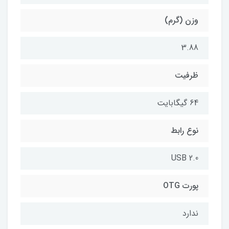
وزن (گرم)
3.88
ظرفیت
64 گیگابایت
نوع رابط
USB 2.0
پورت OTG
ندارد