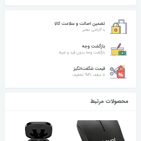
تضمین اصالت و سلامت کالا
با گارانتی معتبر
بازگشت وجه
بازگشت وجه بدون قید و شرط
قیمت شگفت‌انگیز
تا سقف 30% تخفیف
محصولات مرتبط