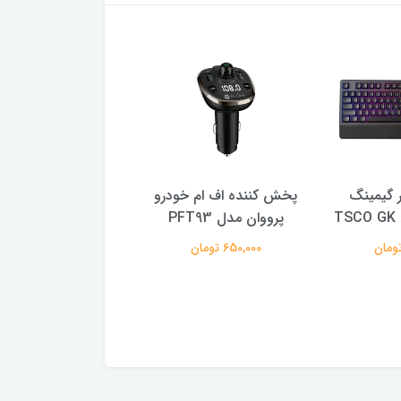
ر گیمینگ
پخش کننده اف ام خودرو
فلش مموری ای دی
پرووان مدل PFT93
B 3.2
128 گیگابایت
650,000 تومان
3,100,000 تومان