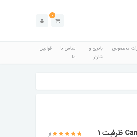
0
زات مخصوص
باتری و
تماس با
قوانین
شارژر
ما
هارد اکسترنال توشیبا مدل Canvio Basics ظرفیت 1
از