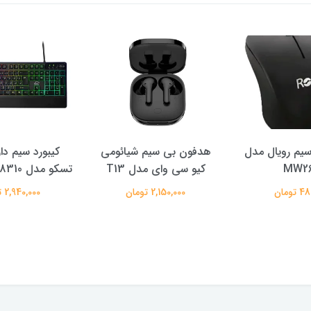
یم رویال مدل
هدفون بی سیم شیائومی
کیبورد سیم دا
MW2
کیو سی وای مدل T13
تسکو مدل TSCO GK 8310
تومان
2,150,000 تومان
2,940,000 تومان